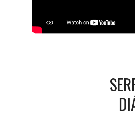
SER
DI