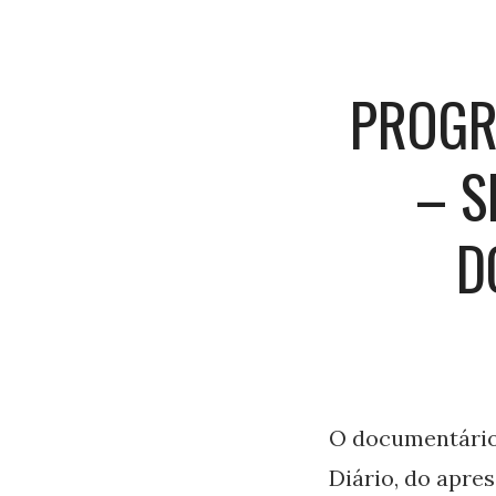
PROGR
– S
D
O documentário
Diário, do apre