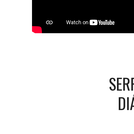
SER
DI