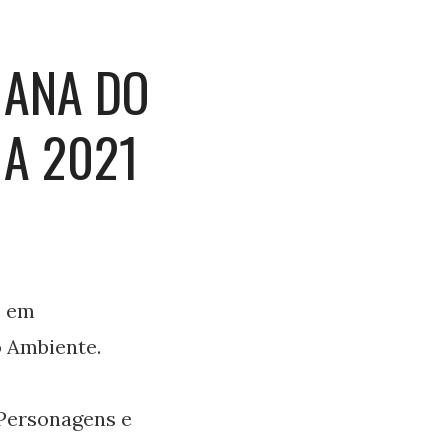
MANA DO
A 2021
, em
 Ambiente.
 Personagens e