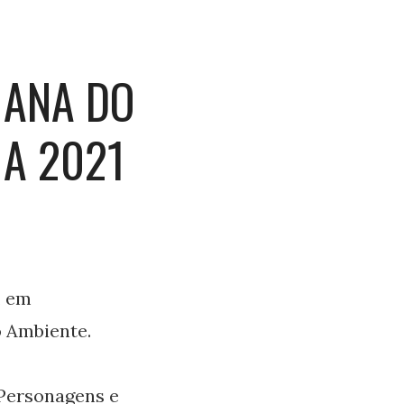
MANA DO
A 2021
, em
 Ambiente.
 Personagens e