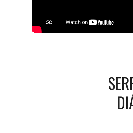
SER
DI