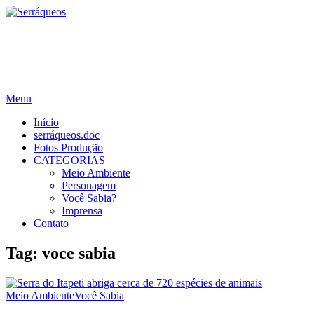
Documentário sobre a Serra do Itapeti.
Mogi das Cruzes, Suzano e Guararema-SP.
Menu
Início
serráqueos.doc
Fotos Produção
CATEGORIAS
Meio Ambiente
Personagem
Você Sabia?
Imprensa
Contato
Tag: voce sabia
Meio Ambiente
Você Sabia