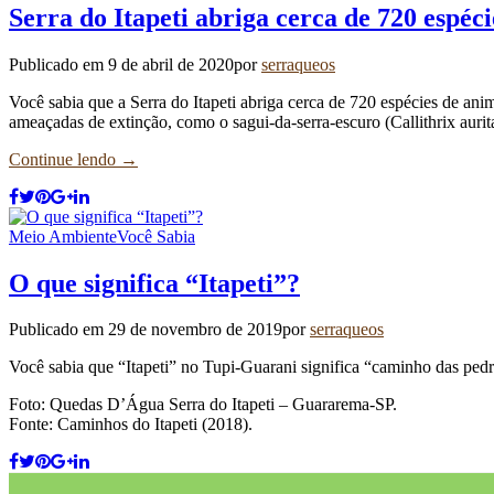
Serra do Itapeti abriga cerca de 720 espéc
Publicado em
9 de abril de 2020
por
serraqueos
Você sabia que a Serra do Itapeti abriga cerca de 720 espécies de ani
ameaçadas de extinção, como o sagui-da-serra-escuro (Callithrix aurit
Continue lendo →
Meio Ambiente
Você Sabia
O que significa “Itapeti”?
Publicado em
29 de novembro de 2019
por
serraqueos
Você sabia que “Itapeti” no Tupi-Guarani significa “caminho das pedr
Foto: Quedas D’Água Serra do Itapeti – Guararema-SP.
Fonte: Caminhos do Itapeti (2018).