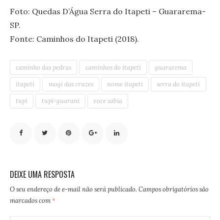
Foto: Quedas D’Água Serra do Itapeti – Guararema-
SP.
Fonte: Caminhos do Itapeti (2018).
caminho das pedras
caminhos do itapeti
guararema
itapeti
mogi das cruzes
nome itapeti
serra do itapeti
tupi
tupi-guarani
voce sabia
DEIXE UMA RESPOSTA
O seu endereço de e-mail não será publicado.
Campos obrigatórios são
marcados com
*