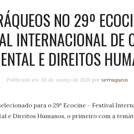
RÁQUEOS NO 29º ECOCI
VAL INTERNACIONAL DE 
ENTAL E DIREITOS HU
Publicado em
30 de março de 2021
por
serraqueos
selecionado para o 29º Ecocine – Festival Intern
al e Direitos Humanos, o primeiro com a temát