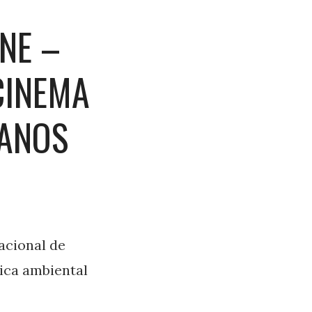
NE –
CINEMA
MANOS
acional de
ica ambiental