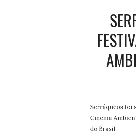
SER
FESTI
AMBI
Serráqueos foi 
Cinema Ambient
do Brasil.